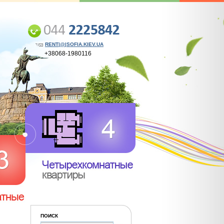
RENT|@|SOFIA.KIEV.UA
+38068-1980116
ПОИСК