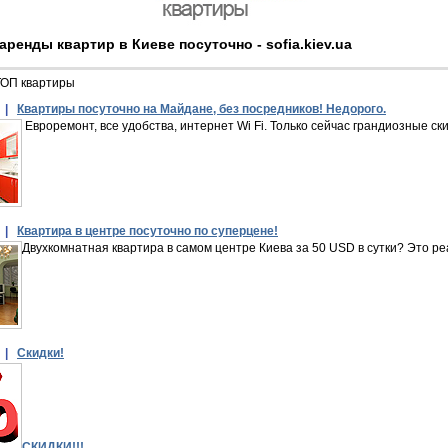
аренды квартир в Киеве посуточно - sofia.kiev.ua
ТОП квартиры
 |
Квартиры посуточно на Майдане, без посредников! Недорого.
Евроремонт, все удобства, интернет Wi Fi. Только сейчас грандиозные ски
 |
Квартира в центре посуточно по суперцене!
Двухкомнатная квартира в самом центре Киева за 50 USD в сутки? Это реа
 |
Скидки!
СКИДКИ!!!