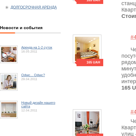
165 UAH
станц
ДОЛГОСРОЧНАЯ АРЕНДА
Кварт
Стои
Новости и события
#
Аренда на 1-2 суток
Ч
16.05.2011
посут
рядом
165 UAH
минут
удобн
Офис... Офис?
29.04.2011
интер
165 
Новый дизайн нашего
сайта
12.04.2011
#
Ч
Кварт
улиц 