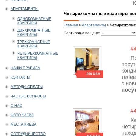
АПАРТАМЕНТЫ
Четырехкомнатные квартиры пос
ОДНОКОМНАТНЫЕ
КВАРТИРЫ
Главная
>
Апартаменты
>
Четырехкомна
ДВУХКОМНАТНЫЕ
Сортировка по цене:
КВАРТИРЫ
ТРЕХКОМНАТНЫЕ
КВАРТИРЫ
#
ЧЕТЫРЕХКОМНАТНЫЕ
П
КВАРТИРЫ
посут
НАШИ ПРАВИЛА
конди
250 UAH
телев
КОНТАКТЫ
с нов
МЕТОДЫ ОПЛАТЫ
посу
ЧАСТЫЕ ВОПРОСЫ
О НАС
#
ФОТО КИЕВА
К
МЕСТА КИЕВА
Четыр
наход
СОТРУДНИЧЕСТВО