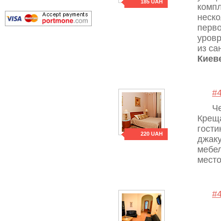
185 UAH
компл
неско
перво
уровр
из са
Киев
#
Ч
Креща
гости
220 UAH
джаку
мебел
мест
#