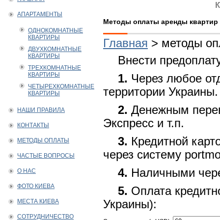
АПАРТАМЕНТЫ
Методы оплаты аренды квартир
ОДНОКОМНАТНЫЕ
КВАРТИРЫ
Главная
>
методы оп
ДВУХКОМНАТНЫЕ
КВАРТИРЫ
Внести предоплат
ТРЕХКОМНАТНЫЕ
КВАРТИРЫ
1.
Через любое отд
ЧЕТЫРЕХКОМНАТНЫЕ
территории Украины.
КВАРТИРЫ
2.
Денежным перево
НАШИ ПРАВИЛА
Экспресс и т.п.
КОНТАКТЫ
3.
Кредитной карто
МЕТОДЫ ОПЛАТЫ
через систему portm
ЧАСТЫЕ ВОПРОСЫ
4.
Наличными чере
О НАС
ФОТО КИЕВА
5.
Оплата кредитно
МЕСТА КИЕВА
Украины):
СОТРУДНИЧЕСТВО