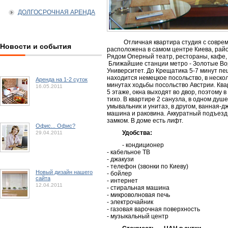
ДОЛГОСРОЧНАЯ АРЕНДА
Отличная квартира студия с совре
Новости и события
расположена в самом центре Киева, рай
Рядом Оперный театр, рестораны, кафе,
Ближайшие станции метро - Золотые Вор
Университет. До Крещатика 5-7 минут пе
находится немецкое посольство, в неско
Аренда на 1-2 суток
минутах ходьбы посольство Австрии. Ква
16.05.2011
5 этаже, окна выходят во двор, поэтому в
тихо. В квартире 2 санузла, в одном душ
умывальник и унитаз, в другом, ванная-д
машина и раковина. Аккуратный подъезд
замком. В доме есть лифт.
Офис... Офис?
Удобства:
29.04.2011
- кондиционер
- кабельное ТВ
- джакузи
- телефон (звонки по Киеву)
Новый дизайн нашего
- бойлер
сайта
- интернет
12.04.2011
- стиральная машина
- микроволновая печь
- электрочайник
- газовая варочная поверхность
- музыкальный центр