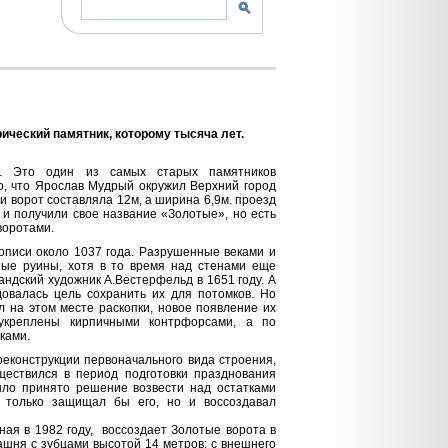
рический памятник, которому тысяча лет.
а. Это один из самых старых памятников
о, что Ярослав Мудрый окружил Верхний город
 ворот составляла 12м, а ширина 6,9м. проезд
и получили свое название «Золотые», но есть
воротами.
описи около 1037 года. Разрушенные веками и
ные руины, хотя в то время над стенами еще
андский художник А.Вестерфельд в 1651 году. А
овалась цель сохранить их для потомков. Но
л на этом месте раскопки, новое появление их
 укреплены кирпичными контрфорсами, а по
ками.
реконструкции первоначального вида строения,
ществился в период подготовки празднования
ыло принято решение возвести над остатками
е только защищал бы его, но и воссоздавал
 в 1982 году,
воссоздает Золотые ворота в
 башня с зубцами высотой
14 метров
; с внешнего