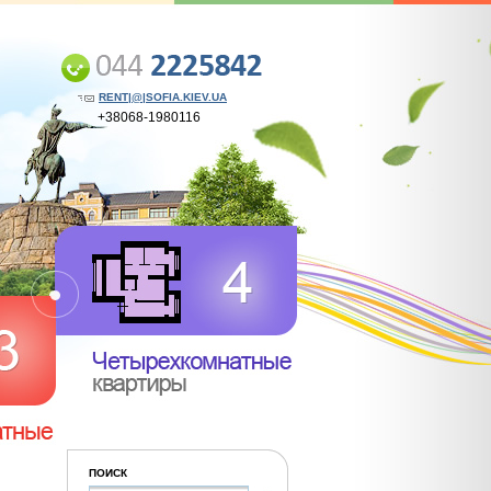
RENT|@|SOFIA.KIEV.UA
+38068-1980116
ПОИСК