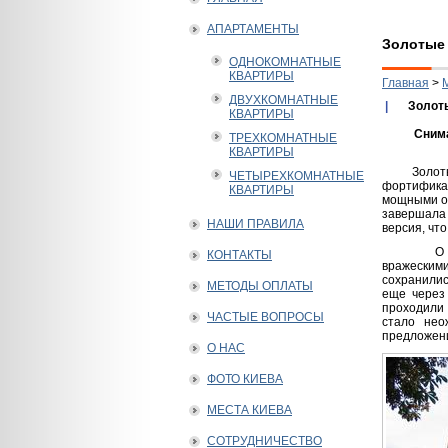
АПАРТАМЕНТЫ
Золотые
ОДНОКОМНАТНЫЕ
КВАРТИРЫ
Главная
>
ДВУХКОМНАТНЫЕ
|
Золот
КВАРТИРЫ
Снима
ТРЕХКОМНАТНЫЕ
КВАРТИРЫ
Золо
ЧЕТЫРЕХКОМНАТНЫЕ
фортификац
КВАРТИРЫ
мощными об
завершала 
НАШИ ПРАВИЛА
версия, чт
О 
КОНТАКТЫ
вражеским
сохранилис
МЕТОДЫ ОПЛАТЫ
еще через
проходили 
ЧАСТЫЕ ВОПРОСЫ
стало нео
предложени
О НАС
ФОТО КИЕВА
МЕСТА КИЕВА
СОТРУДНИЧЕСТВО