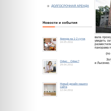
ДОЛГОСРОЧНАЯ АРЕНДА
Новости и события
вала прохо
Аренда на 1-2 суток
увидеть ск
16.05.2011
разместили
панорама г
(по м
Зо
Офис... Офис?
и Лысенко. 
29.04.2011
Новый дизайн нашего
сайта
12.04.2011