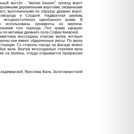
ьный выступ - "малую башню"; проезд ворот
одъемными деревянными воротами, окованными
орот, выполненными по образцу древних ворот,
овгорода и Суздаля. Надвратная церковь
 четырехстолпного однобанного храма. В
ов использованы орнаменты из кирпича,
роениям того периода. Пол храма украшен
ен по мотивам древнего пола Софии Киевской.
а воссозданы отрезки валов, которые
ороны они имеют обдерненные укосы. По верху
струкции. Со стороны города на фасаде можно
бах вала. Внутри воссозданных отрезков вала
е на гребень, откуда открывается прекрасная
Владимирской, Ярослава Вала, Золотоворотской