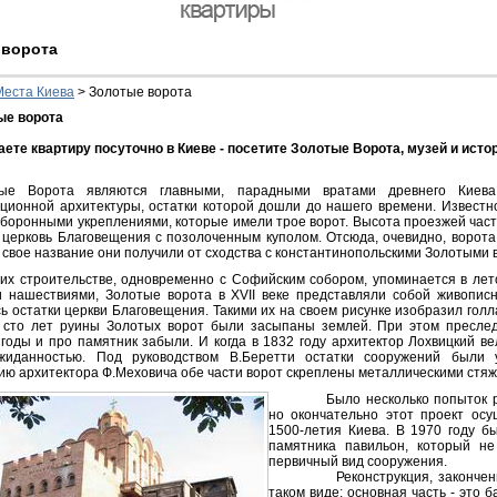
 ворота
Места Киева
>
Золотые ворота
ые ворота
ете квартиру посуточно в Киеве - посетите Золотые Ворота, музей и исто
тые Ворота являются главными, парадными вратами древнего Киев
ионной архитектуры, остатки которой дошли до нашего времени. Известн
оронными укреплениями, которые имели трое ворот. Высота проезжей части
церковь Благовещения с позолоченным куполом. Отсюда, очевидно, ворота 
о свое название они получили от сходства с константинопольскими Золотыми 
их строительстве, одновременно с Софийским собором, упоминается в лет
и нашествиями, Золотые ворота в XVII веке представляли собой живопис
ь остатки церкви Благовещения. Такими их на своем рисунке изобразил голл
 сто лет руины Золотых ворот были засыпаны землей. При этом преслед
годы и про памятник забыли. И когда в 1832 году архитектор Лохвицкий ве
жиданностью. Под руководством В.Беретти остатки сооружений были
ю архитектора Ф.Меховича обе части ворот скреплены металлическими стяж
Было несколько попыток 
но окончательно этот проект осу
1500-летия Киева. В 1970 году б
памятника павильон, который н
первичный вид сооружения.
Реконструкция, законченная
таком виде: основная часть - это