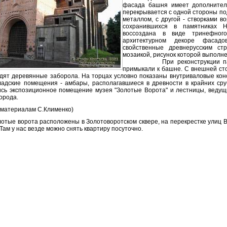
фасада башня имеет дополнител
перекрывается с одной стороны п
металлом, с другой - створками в
сохранившихся в памятниках Н
воссоздана в виде тринефного
архитектурном декоре фасад
свойственные древнерусским ст
мозаикой, рисунок которой выполн
При реконструкции памятник
примыкали к башне. С внешней ст
дят деревянные заборола. На торцах условно показаны внутриваловые кон
ладские помещения - амбары, располагавшиеся в древности в крайних сру
сь экспозиционное помещение музея "Золотые Ворота" и лестницы, ведущи
орода.
атериалам С.Клименко)
лотые ворота расположены в Золотоворотском сквере, на перекрестке улиц 
Там у нас везде можно снять квартиру посуточно.